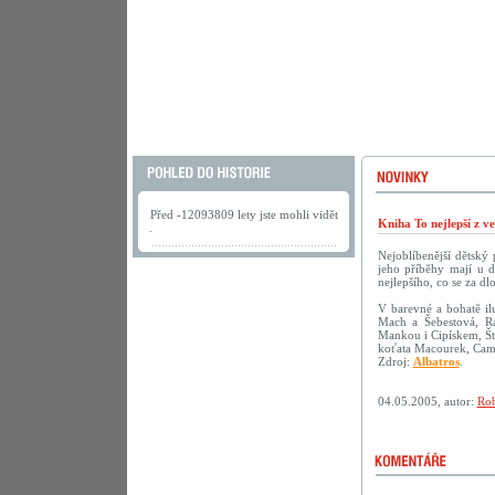
Před -12093809 lety jste mohli vidět
Kniha To nejlepší z v
.
Nejoblíbenější dětský
jeho příběhy mají u d
nejlepšího, co se za dl
V barevné a bohatě ilu
Mach a Šebestová, R
Mankou i Cipískem, Št
koťata Macourek, Camf
Zdroj:
Albatros
.
04.05.2005, autor:
Rob