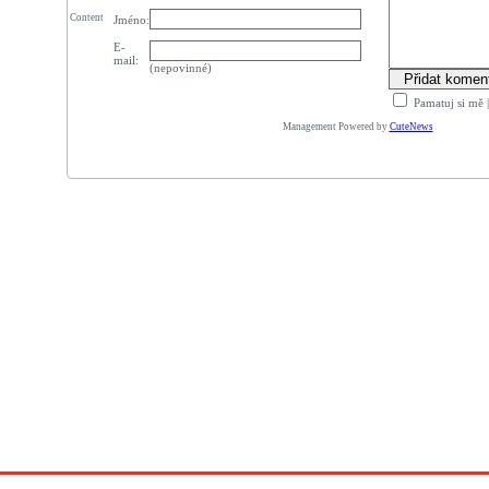
Content
Jméno:
E-
mail:
(nepovinné)
Pamatuj si mě
Management Powered by
CuteNews