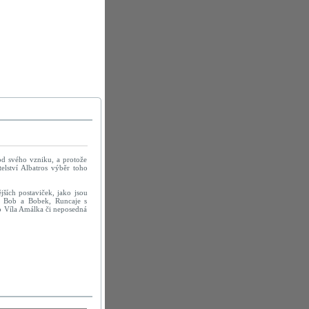
 od svého vzniku, a protože
elství Albatros výběr toho
jších postaviček, jako jsou
, Bob a Bobek, Runcaje s
o Víla Amálka či neposedná