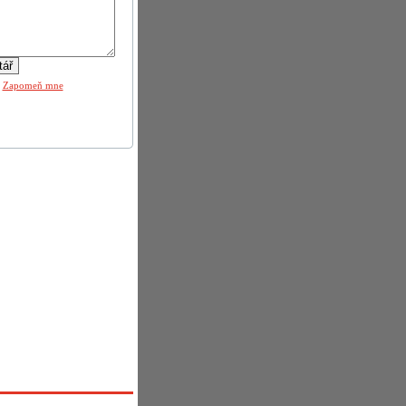
|
Zapomeň mne