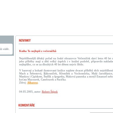
i vidět .
Kniha To nejlepší z večerníčků
Nejoblíbenější dětský pořad na české obrazovce Večerníček slaví letos 40 let
jeho příběhy mají u dětí velký úspěch i v knižní podobě, připravilo nakladat
nejlepšího, co se za dlouhých 40 let dětem nejvíc líbilo.
V barevné a bohatě ilustrované knížce najdete dvacet příběhů těch nejoblíbeně
Mach a Šebestová, Rákosníček, Křemílek a Vochomůrka, Malá čarodějnice
Mankou i Cipískem, Štaflík a špagetka, Maková panenka a motýl Emanuel neb
koťata Macourek, Camfourek a Pacička.
Zdroj:
Albatros
.
04.05.2005, autor:
Robert Štípek