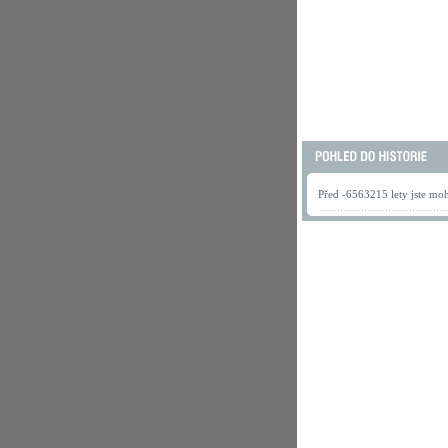
Před -6563215 lety jste mohl