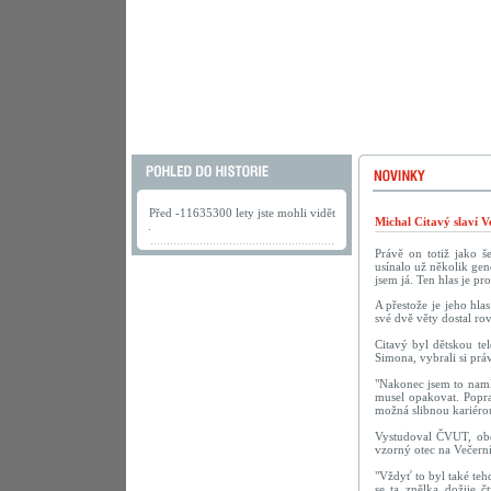
Před -11635300 lety jste mohli vidět
Michal Citavý slaví V
.
Právě on totiž jako š
usínalo už několik gen
jsem já. Ten hlas je pr
A přestože je jeho hla
své dvě věty dostal r
Citavý byl dětskou te
Simona, vybrali si pr
"Nakonec jsem to namlu
musel opakovat. Popra
možná slibnou kariérou
Vystudoval ČVUT, obor
vzorný otec na Večerní
"Vždyť to byl také te
se ta znělka dožije č