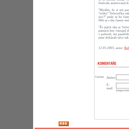
festivalu animovaných
"Myslím, že si ten pan
"svého" Večerníčka ta
noc?" ptaly se ho často
Děti se s tím časem smíř
"Že jejich táta je Veče
patnácti lety vstoupil
v pubertě, ten panáček
jsme dokázali něco tak
12.05.2005, autor:
Rob
Content
Jméno:
E-
mail:
(nepovin