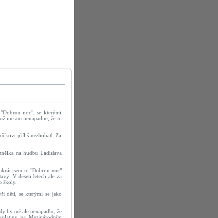
a "Dobrou noc", se kterými
, už mě ani nenapadne, že to
íčkovi příliš nezbohatl. Za
 znělka na hudbu Ladislava
likrát jsem to "Dobrou noc"
avý. V deseti letech ale za
o školy.
i děti, se kterými se jako
kdy by mě ale nenapadlo, že
l kulatiny na Mezinárodním