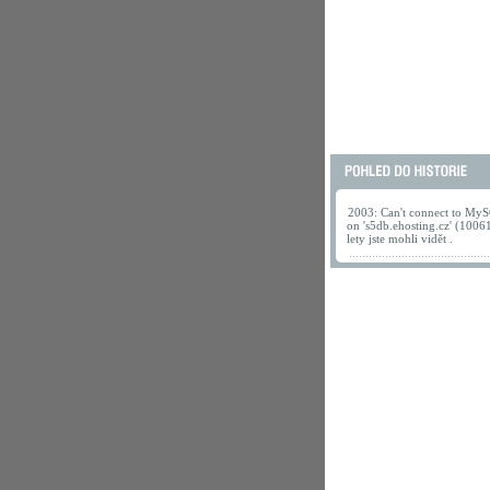
2003: Can't connect to MyS
on 's5db.ehosting.cz' (1006
lety jste mohli vidět .