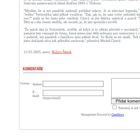
festivalu animovaných filmů AniFest 2005 v Třeboni.
"Myslím, že si ten panáček zaslouží pořádné oslavy. Je to televizní legenda,"
"svého" Večerníčka také pěkně využívat. "Tati, jak to, že zase večer nebudeš
noc?" ptaly se ho často jeho ratolesti. Citavý se jen lišácky usmíval a pravil: 
Děti se s tím časem smířily, ale mrzelo je, že jim spolužáci nevěří.
"Že jejich táta je Večerníček, uvěřili, až když si to někde přečetli v novinách,
patnácti lety vstoupil do firmy, která mimo jiné dělá softwary pro nemocnice v 
v pubertě, ten panáček s čepičkou mne pěkně štval. Ve škole se mi smáli. Teď 
jsme dokázali něco tak pěkného zachovat," přiznává Michal Citavý.
12.05.2005, autor:
Robert Štípek
Content
Jméno:
E-
mail:
(nepovinné)
Pamatuj si mě
Management Powered by
CuteNews