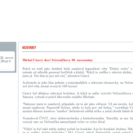
QL server
Michal Citavý slaví Večerníčkovy 40. narozeniny
1)Před 0
Právě on totiž jako šestiletý kluk namluvil legendární věty "Dobrý večer" 
usínalo už několik generací holčiček a kluků. "Když tu znělku v televizi slyším
jsem já. Ten hlas je pro mě cizí," přiznává Citavý.
A přestože je jeho hlas jedním z nejznámějších z televizní obrazovky, na Večern
své dvě věty dostal rovných 100 korun!
Citavý byl dětskou televizní hvězdou. A když se měla vytvořit Večerníčkova
Simona, vybrali si právě šikovného malého Michala.
"Nakonec jsem to namluvil, připadalo mi to ale jako věčnost. Už ani nevím, ko
musel opakovat. Popravdě řečeno, tehdy to byla pro mě hrůza," vysvětluje Cit
možná slibnou kariérou "umělce" definitivně udělal tečku a začal chodit řádně d
Vystudoval ČVUT, obor elektrotechnika a biokybernetika. Narodily se mu čtyř
vzorný otec na Večerníčka samozřejmě večer co večer díval.
"Vždyť to byl také tehdy jediný pořad ke koukání. A je ke koukání dodnes. Ni
se ta znělka dožije čtyřicítky," říká Citavý, jehož Večerníček právě oslavi