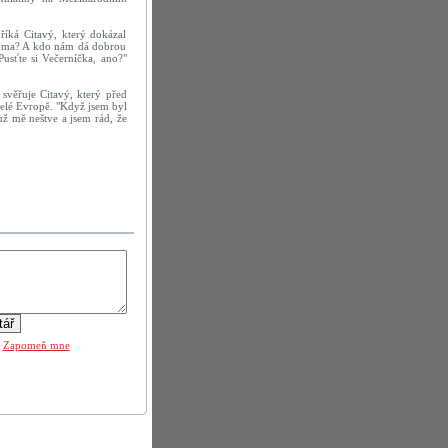
 říká Citavý, který dokázal
 doma? A kdo nám dá dobrou
"Pusťte si Večerníčka, ano?"
" svěřuje Citavý, který před
celé Evropě. "Když jsem byl
už mě neštve a jsem rád, že
|
Zapomeň mne