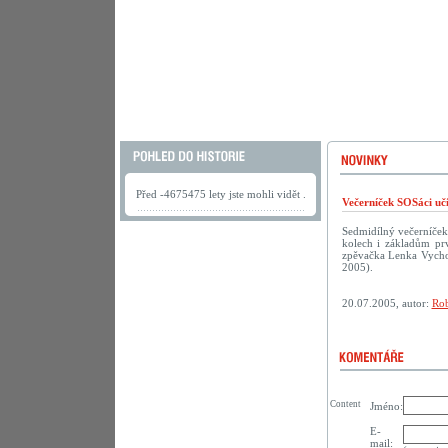
Před -4675475 lety jste mohli vidět .
Večerníček SOSáci uč
Sedmidílný večerníček
kolech i základům prv
zpěvačka Lenka Vychod
2005).
20.07.2005, autor:
Rob
Content
Jméno:
E-
mail: