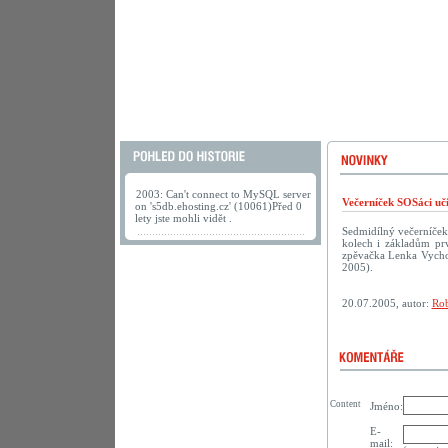
2003: Can't connect to MySQL server
Večerníček SOSáci uč
on 's5db.ehosting.cz' (10061)Před 0
lety jste mohli vidět .
Sedmidílný večerníček
kolech i základům prv
zpěvačka Lenka Vychod
2005).
20.07.2005, autor:
Rob
Content
Jméno:
E-
mail: