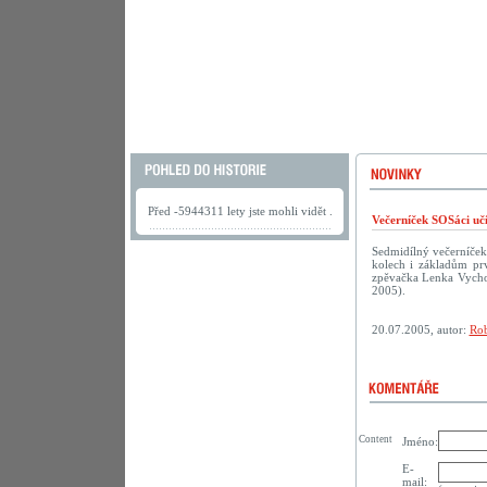
Před -5944311 lety jste mohli vidět .
Večerníček SOSáci uč
Sedmidílný večerníček
kolech i základům prv
zpěvačka Lenka Vychod
2005).
20.07.2005, autor:
Rob
Content
Jméno:
E-
mail: