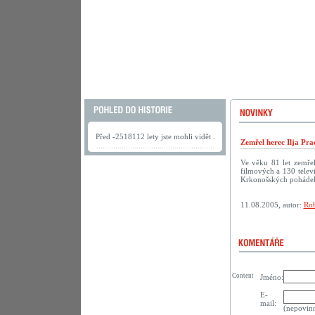
Před -2518112 lety jste mohli vidět .
Zemřel herec Ilja Pra
Ve věku 81 let zemřel
filmových a 130 televi
Krkonošských pohádek
11.08.2005, autor:
Rob
Content
Jméno:
E-
mail:
(nepovin