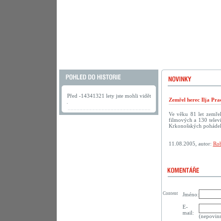
Před -14341321 lety jste mohli vidět
Zemřel herec Ilja Pra
.
Ve věku 81 let zemřel
filmových a 130 televi
Krkonošských pohádek
11.08.2005, autor:
Rob
Content
Jméno:
E-
mail:
(nepovin