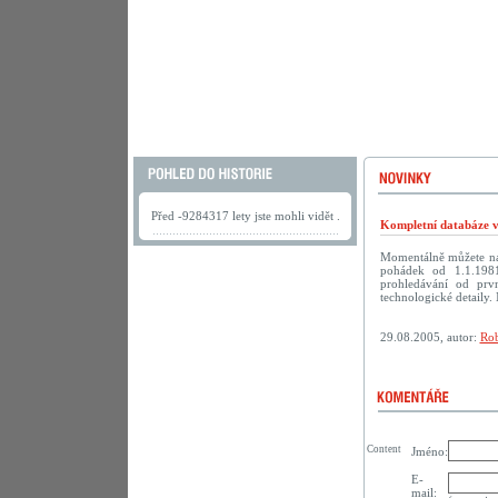
Před -9284317 lety jste mohli vidět .
Kompletní databáze vč
Momentálně můžete na
pohádek od 1.1.198
prohledávání od prv
technologické detaily. 
29.08.2005, autor:
Rob
Content
Jméno:
E-
mail: