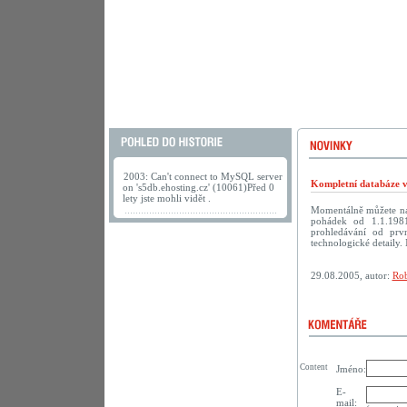
2003: Can't connect to MySQL server
Kompletní databáze vč
on 's5db.ehosting.cz' (10061)Před 0
lety jste mohli vidět .
Momentálně můžete na
pohádek od 1.1.198
prohledávání od prv
technologické detaily. 
29.08.2005, autor:
Rob
Content
Jméno:
E-
mail: