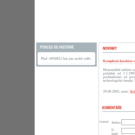
Před -4950852 lety jste mohli vidět .
Kompletní databáze vč
Momentálně můžete na
pohádek od 1.1.198
prohledávání od prv
technologické detaily. 
29.08.2005, autor:
Rob
Content
Jméno:
E-
mail: