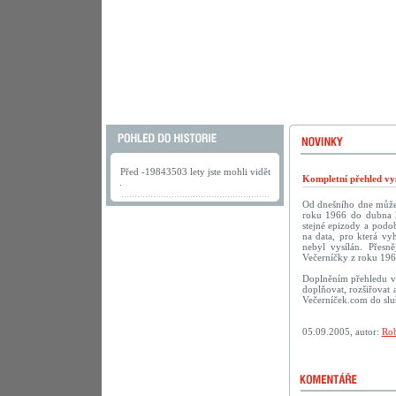
Před -19843503 lety jste mohli vidět
Kompletní přehled vys
.
Od dnešního dne můžete
roku 1966 do dubna 2
stejné epizody a podob
na data, pro která vy
nebyl vysílán. Přesn
Večerníčky z roku 196
Doplněním přehledu vy
doplňovat, rozšiřovat 
Večerníček.com do sluš
05.09.2005, autor:
Rob