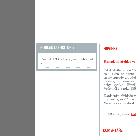
Před -10693577 lety jste mohli vidět
Kompletní přehled vys
.
Od dnešního dne můžete
roku 1966 do dubna 2
stejné epizody a podob
na data, pro která vy
nebyl vysílán. Přesn
Večerníčky z roku 196
Doplněním přehledu vy
doplňovat, rozšiřovat 
Večerníček.com do sluš
05.09.2005, autor:
Rob