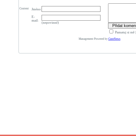
Content
Jméno:
E-
mail:
(nepovinné)
Pamatuj si mě
Management Powered by
CuteNews