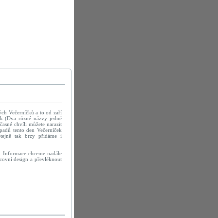
ých Večerníčků a to od zaří
ek (Dva různé názvy jedné
časné chvíli můžete narazit
ípadů tento den Večerníček
Stejně tak brzy přidáme i
á. Informace chceme nadále
racovní design a převléknout