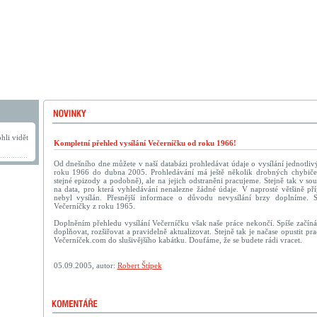
hli vidět
Kompletní přehled vysílání Večerníčku od roku 1966!
Od dnešního dne můžete v naší databázi prohledávat údaje o vysílání jednotliv
roku 1966 do dubna 2005. Prohledávání má ještě několik drobných chybič
stejné epizody a podobně), ale na jejich odstraněni pracujeme. Stejně tak v sou
na data, pro která vyhledávání nenalezne žádné údaje. V naprosté většině př
nebyl vysílán. Přesnější informace o důvodu nevysílání brzy doplníme. 
Večerníčky z roku 1965.
Doplněním přehledu vysílání Večerníčku však naše práce nekončí. Spíše začín
doplňovat, rozšiřovat a pravidelně aktualizovat. Stejně tak je načase opustit p
Večerníček.com do slušivějšího kabátku. Doufáme, že se budete rádi vracet.
05.09.2005, autor:
Robert Štípek