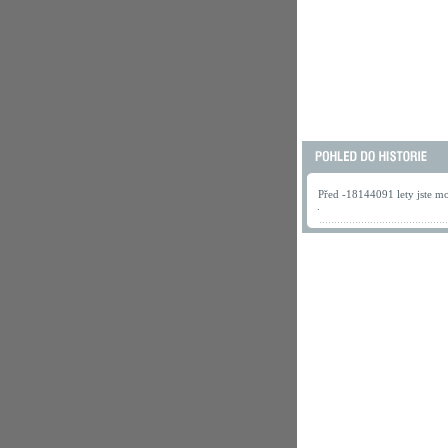
Před -18144091 lety jste mo
.