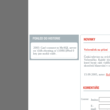
2003: Can't connect to MySQL server
Večerníček na přání
on 's5db.ehosting.cz' (10061)Před 0
lety jste mohli vidět .
Česká televize na svý
Večerníčky. Každý tý
které byste rádi vidě
skončení hlasování v r
15.09.2005, autor:
Rob
Content
Jméno:
E-
mail: