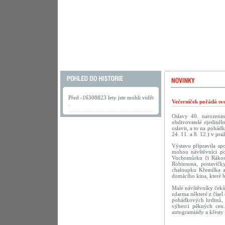
Před -16308823 lety jste mohli vidět
Večerníček pořádá sv
.
Oslavy 40. narozenin 
obdivovatelé ojediněl
oslavit, a to na pohád
24. 11. a 8. 12.) v pr
Výstavu připravila sp
mohou návštěvníci po
Vochomůrku či Rákosn
Robinsona, postavičk
chaloupku Křemílka a
domácího kina, které 
Malé návštěvníky čeká
zdarma některé z číse
pohádkových hrdinů, 
výherci pěkných cen.
autogramiády a křesty 