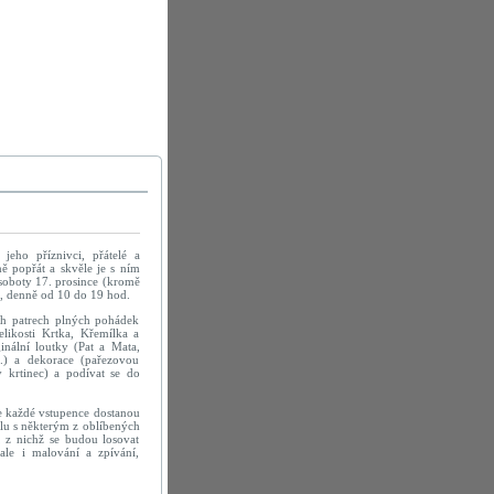
 jeho příznivci, přátelé a
ě popřát a skvěle je s ním
 soboty 17. prosince (kromě
), denně od 10 do 19 hod.
ech patrech plných pohádek
likosti Krtka, Křemílka a
nální loutky (Pat a Mata,
..) a dekorace (pařezovou
 krtinec) a podívat se do
ke každé vstupence dostanou
lu s některým z oblíbených
 z nichž se budou losovat
le i malování a zpívání,