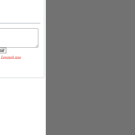
|
Zapomeň mne