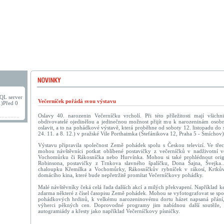
QL server
Večerníček pořádá svou výstavu
1)Před 0
Oslavy 40. narozenin Večerníčku vrcholí. Při této příležitosti mají všichni
obdivovatelé ojedinělou a jedinečnou možnost přijít mu k narozeninám osobn
oslavit, a to na pohádkové výstavě, která proběhne od soboty 12. listopadu do
24. 11. a 8. 12.) v pražské Vile Porthaimka (Štefánikova 12, Praha 5 - Smíchov
Výstavu připravila společnost Země pohádek spolu s Českou televizí. Ve tř
mohou návštěvníci potkat oblíbené postavičky z večerníčků v nadživotní ve
Vochomůrku či Rákosníčka nebo Hurvínka. Mohou si také prohlédnout origi
Robinsona, postavičky z Trnkova slavného špalíčku, Dona Šajna, Švejka.
chaloupku Křemílka a Vochomůrky, Rákosníčkův rybníček v rákosí, Krtkův
domácího kina, které bude nepřetržitě promítat Večerníčkovy pohádky.
Malé návštěvníky čeká celá řada dalších akcí a milých překvapení. Například 
zdarma některé z čísel časopisu Země pohádek. Mohou se vyfotografovat se spo
pohádkových hrdinů, k velkému narozeninovému dortu házet napsaná přání,
výherci pěkných cen. Doprovodné programy jim nabídnou další soutěže, a
autogramiády a křesty jako například Večerníčkovy písničky.