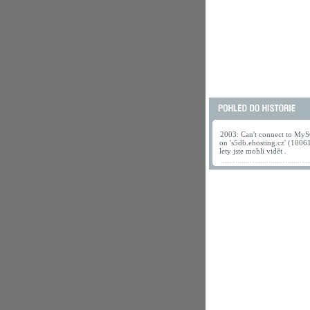
2003: Can't connect to MyS
on 's5db.ehosting.cz' (1006
lety jste mohli vidět .