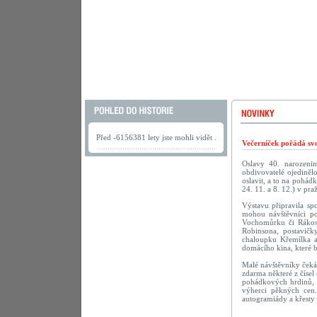
Před -6156381 lety jste mohli vidět .
Večerníček pořádá sv
Oslavy 40. narozenin 
obdivovatelé ojediněl
oslavit, a to na pohád
24. 11. a 8. 12.) v pr
Výstavu připravila sp
mohou návštěvníci po
Vochomůrku či Rákosn
Robinsona, postavičk
chaloupku Křemílka a
domácího kina, které 
Malé návštěvníky čeká
zdarma některé z číse
pohádkových hrdinů, 
výherci pěkných cen.
autogramiády a křesty 