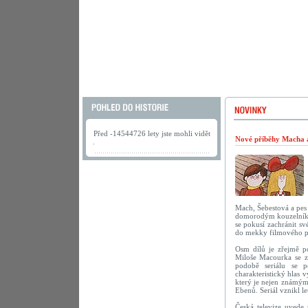
Před -14544726 lety jste mohli vidět
Nové příběhy Macha a 
.
Mach, Šebestová a pes 
domorodým kouzelníkem
se pokusí zachránit s
do mekky filmového 
Osm dílů je zřejmě po
Miloše Macourka se za
podobě seriálu se p
charakteristický hlas 
který je nejen známým
Ebenů. Seriál vznikl le
Česká televize uvede