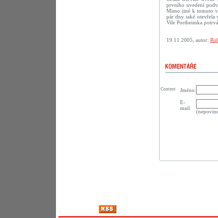
prvního uvedení podve
Mimo jiné k tomuto vý
pár dny také otevřela
Vile Portheimka potrvá
19.11.2005, autor:
Rob
Content
Jméno:
E-
mail:
(nepovin