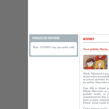
Před -19769955 lety jste mohli vidět
Nové příběhy Macha a 
.
Mach, Šebestová a pes 
domorodým kouzelníkem
se pokusí zachránit s
do mekky filmového 
Osm dílů je zřejmě po
Miloše Macourka se za
podobě seriálu se p
charakteristický hlas 
který je nejen známým
Ebenů. Seriál vznikl le
Česká televize uvede