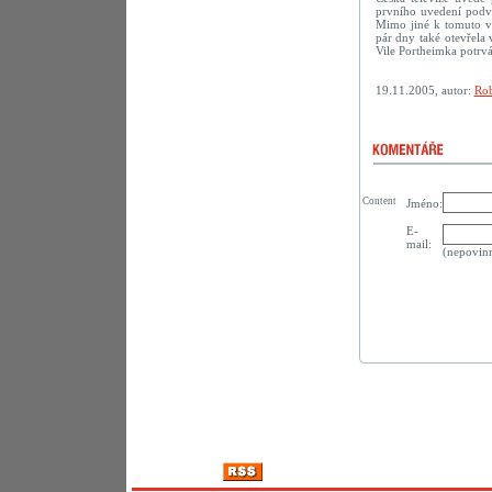
prvního uvedení podve
Mimo jiné k tomuto vý
pár dny také otevřela
Vile Portheimka potrvá
19.11.2005, autor:
Rob
Content
Jméno:
E-
mail:
(nepovin