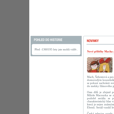
Před -1360195 lety jste mohli vidět .
Nové příběhy Macha a 
Mach, Šebestová a pes 
domorodým kouzelníkem
se pokusí zachránit s
do mekky filmového 
Osm dílů je zřejmě po
Miloše Macourka se za
podobě seriálu se p
charakteristický hlas 
který je nejen známým
Ebenů. Seriál vznikl le
Česká televize uvede