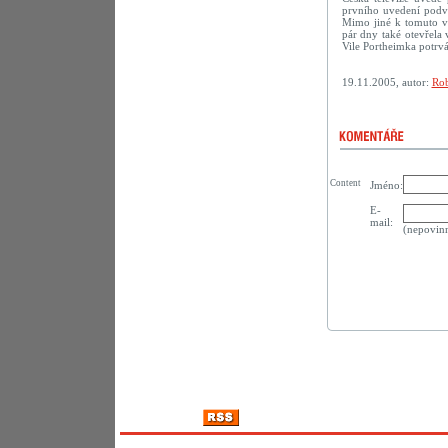
prvního uvedení podve
Mimo jiné k tomuto vý
pár dny také otevřela
Vile Portheimka potrvá
19.11.2005, autor:
Rob
Content
Jméno:
E-
mail:
(nepovin