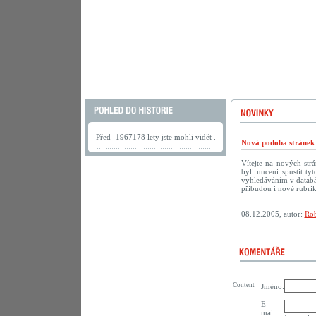
Před -1967178 lety jste mohli vidět .
Nová podoba strán
Vítejte na nových s
byli nuceni spustit t
vyhledáváním v databáz
přibudou i nové rubri
08.12.2005, autor:
Rob
Content
Jméno:
E-
mail: