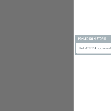
Před -1722954 lety jste mohl