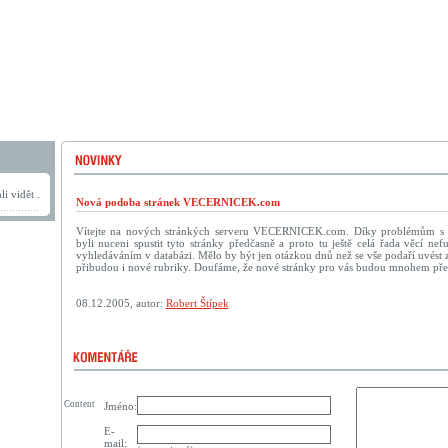
i vidět .
Nová podoba stránek VECERNICEK.com
Vítejte na nových stránkých serveru VECERNICEK.com. Díky problémům s
byli nuceni spustit tyto stránky předčasně a proto tu ještě celá řada věcí n
vyhledáváním v databázi. Mělo by být jen otázkou dnů než se vše podaří uvést zp
přibudou i nové rubriky. Doufáme, že nové stránky pro vás budou mnohem přehl
08.12.2005, autor:
Robert Štípek
Content
Jméno:
E-
mail: