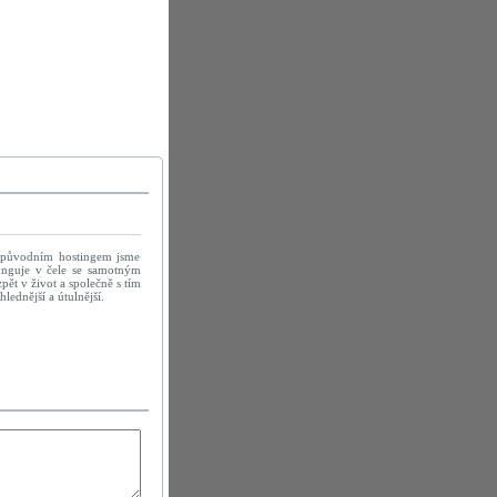
 původním hostingem jsme
efunguje v čele se samotným
ět v život a společně s tím
ednější a útulnější.