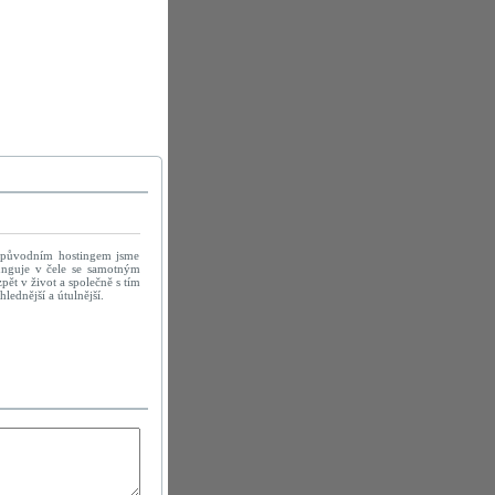
 původním hostingem jsme
efunguje v čele se samotným
ět v život a společně s tím
ednější a útulnější.