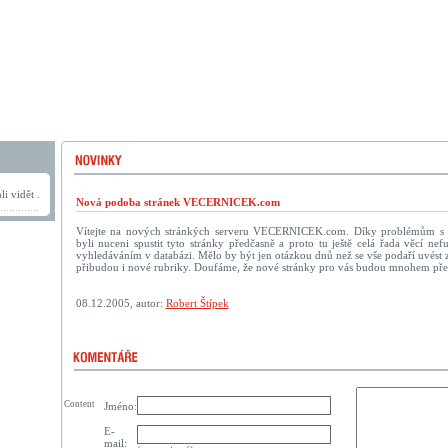
i vidět .
Nová podoba stránek VECERNICEK.com
Vítejte na nových stránkých serveru VECERNICEK.com. Díky problémům s
byli nuceni spustit tyto stránky předčasně a proto tu ještě celá řada věcí n
vyhledáváním v databázi. Mělo by být jen otázkou dnů než se vše podaří uvést zp
přibudou i nové rubriky. Doufáme, že nové stránky pro vás budou mnohem přehl
08.12.2005, autor:
Robert Štípek
Content
Jméno:
E-
mail: