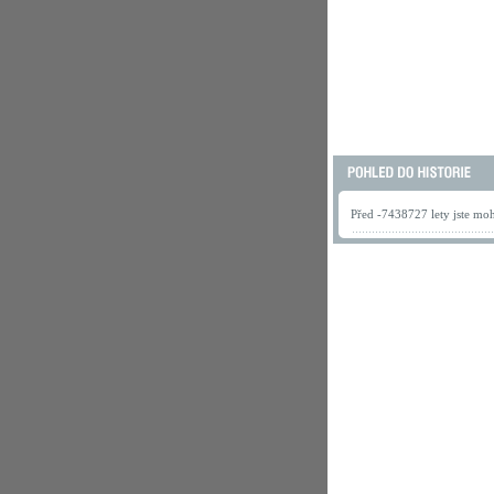
Před -7438727 lety jste mohl