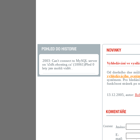
2003: Can't connect to MySQL server
Vyhledávání ve vysílá
on 's5db.ehosting.cz' (10061)Před 0
lety jste mohli vidět .
Od dnešního dne můžet
vyhledávácího systé
systémem. Pro hledání
funkčnost stránek po 
13.12.2005, autor:
Rob
Content
Jméno:
E-
mail: