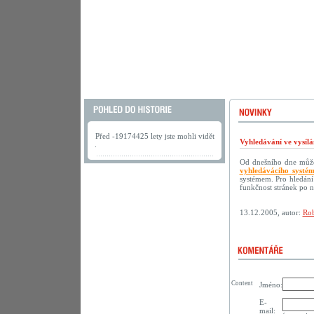
Před -19174425 lety jste mohli vidět
Vyhledávání ve vysílá
.
Od dnešního dne můžet
vyhledávácího systé
systémem. Pro hledání
funkčnost stránek po 
13.12.2005, autor:
Rob
Content
Jméno:
E-
mail: