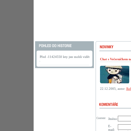
Před -11424550 lety jste mohli vidět
Chat s Večerníčkem n
.
22.12.2005, autor:
Rob
Content
Jméno:
E-
mail: