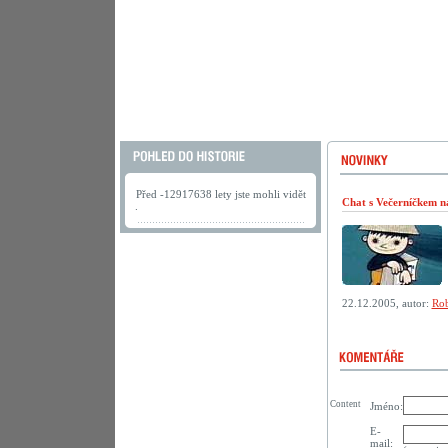
Před -12917638 lety jste mohli vidět
Chat s Večerníčkem n
.
22.12.2005, autor:
Rob
Content
Jméno:
E-
mail: