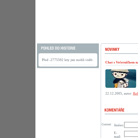
Před -2775592 lety jste mohli vidět .
Chat s Večerníčkem n
22.12.2005, autor:
Rob
Content
Jméno:
E-
mail: