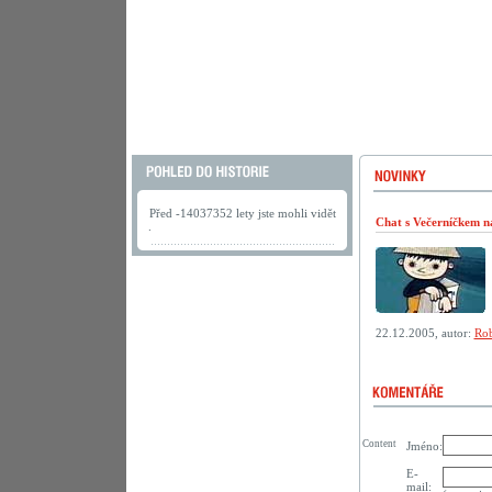
Před -14037352 lety jste mohli vidět
Chat s Večerníčkem n
.
22.12.2005, autor:
Rob
Content
Jméno:
E-
mail: