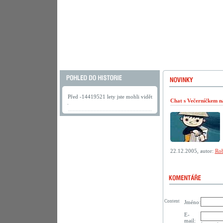
Před -14419521 lety jste mohli vidět
Chat s Večerníčkem n
.
22.12.2005, autor:
Rob
Content
Jméno:
E-
mail: