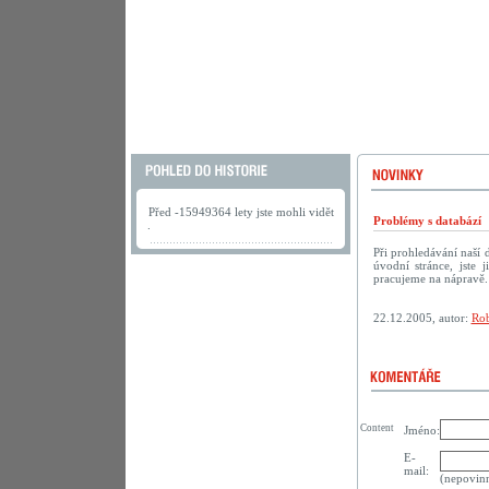
Před -15949364 lety jste mohli vidět
Problémy s databází
.
Při prohledávání naší
úvodní stránce, jste
pracujeme na nápravě.
22.12.2005, autor:
Rob
Content
Jméno:
E-
mail:
(nepovin