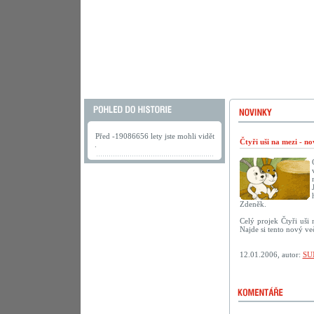
Před -19086656 lety jste mohli vidět
Čtyři uši na mezi - n
.
Zdeněk.
Celý projek Čtyři uši
Najde si tento nový ve
12.01.2006, autor:
SU