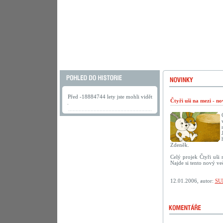
Před -18884744 lety jste mohli vidět
Čtyři uši na mezi - n
.
Zdeněk.
Celý projek Čtyři uši
Najde si tento nový ve
12.01.2006, autor:
SU