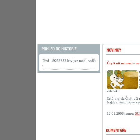
Před -19238382 lety jste mohli vidět
Čtyři uši na mezi - n
.
Zdeněk.
Celý projek Čtyři uši
Najde si tento nový ve
12.01.2006, autor:
SU