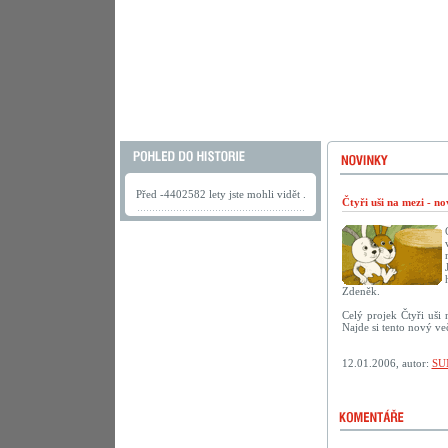
Před -4402582 lety jste mohli vidět .
Čtyři uši na mezi - n
Zdeněk.
Celý projek Čtyři uši
Najde si tento nový ve
12.01.2006, autor:
SU