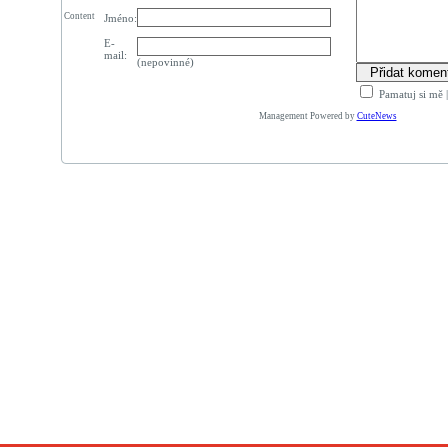
Content
Jméno:
E-
mail:
(nepovinné)
Pamatuj si mě
Management Powered by
CuteNews