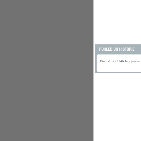
Před -13272146 lety jste mo
.