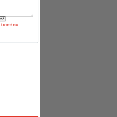
|
Zapomeň mne