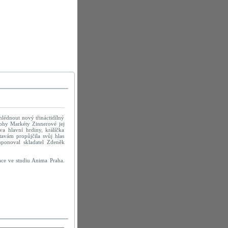
lédnout nový třináctidílný
lohy Markéty Zinnerové jej
a hlavní hrdiny, králíčka
avám propůjčila svůj hlas
ponoval skladatel Zdeněk
ace ve studiu Anima Praha.