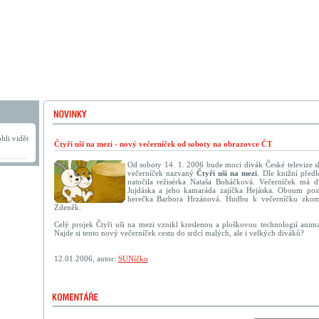
hli vidět
Čtyři uši na mezi - nový večerníček od soboty na obrazovce ČT
Od soboty 14. 1. 2006 bude moci divák České televize sh
večerníček nazvaný
Čtyři uši na mezi
. Dle knižní před
natočila režisérka Nataša Boháčková. Večerníček má dv
Jujdáska a jeho kamaráda zajíčka Hejáska. Oboum post
herečka Barbora Hrzánová. Hudbu k večerníčku zkom
Zdeněk.
Celý projek Čtyři uši na mezi vznikl kreslenou a ploškovou technologií anim
Najde si tento nový večerníček cestu do srdcí malých, ale i velkých diváků?
12.01.2006, autor:
SUNíčko