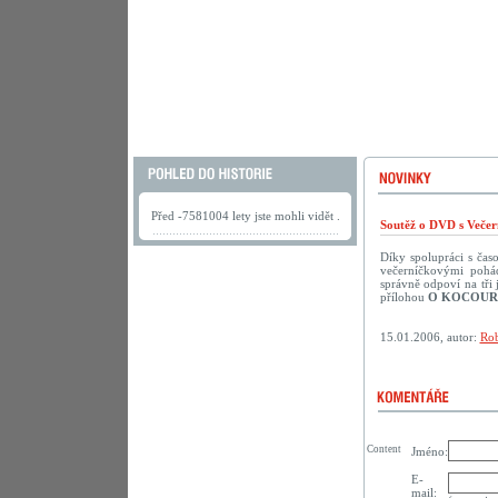
Před -7581004 lety jste mohli vidět .
Soutěž o DVD s Večer
Díky spolupráci s ča
večerníčkovými pohád
správně odpoví na tř
přílohou
O KOCOUR
15.01.2006, autor:
Rob
Content
Jméno:
E-
mail: