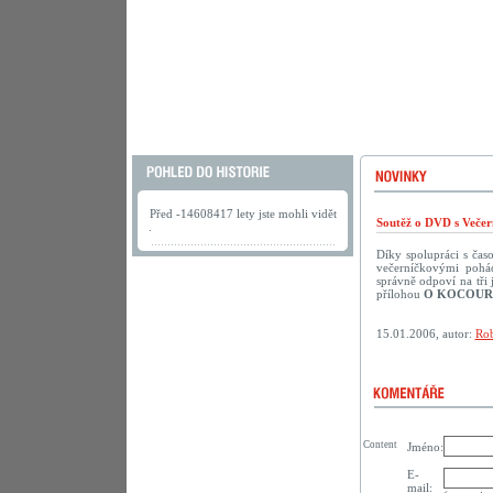
Před -14608417 lety jste mohli vidět
Soutěž o DVD s Večer
.
Díky spolupráci s ča
večerníčkovými pohád
správně odpoví na tř
přílohou
O KOCOUR
15.01.2006, autor:
Rob
Content
Jméno:
E-
mail: