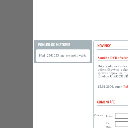
Před -2561053 lety jste mohli vidět .
Soutěž o DVD s Večer
Díky spolupráci s ča
večerníčkovými pohád
správně odpoví na tř
přílohou
O KOCOUR
15.01.2006, autor:
Rob
Content
Jméno:
E-
mail: