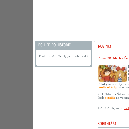
Před -13631576 lety jste mohli vidět
Nové CD: Mach a Šebe
.
Afriky na závody s do
audio ukázky
. Samotn
CD: "Mach a Šebestov
kola
soutěže
na vecerni
02.02.2006, autor:
Rob