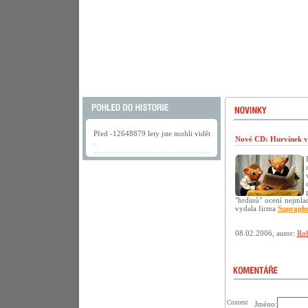
Před -12648879 lety jste mohli vidět
Nové CD: Hurvínek v
.
"hrdinů" ocení nejmlad
vydala firma
Supraph
08.02.2006, autor:
Rob
Content
Jméno: