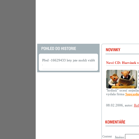
Před -16629433 lety jste mohli vidět
Nové CD: Hurvínek v
.
"hrdinů" ocení nejmlad
vydala firma
Supraph
08.02.2006, autor:
Rob
Content
Jméno: