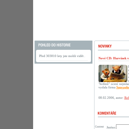
Před 303810 lety jste mohli vidět .
Nové CD: Hurvínek v
"hrdinů" ocení nejmlad
vydala firma
Supraph
08.02.2006, autor:
Rob
Content
Jméno: