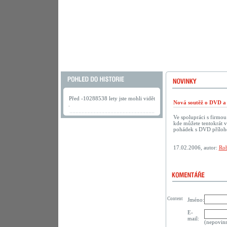
Před -10288538 lety jste mohli vidět
Nová soutěž o DVD a 
.
Ve spolupráci s firmo
kde můžete tentokrát 
pohádek s DVD přílo
17.02.2006, autor:
Rob
Content
Jméno:
E-
mail:
(nepovin