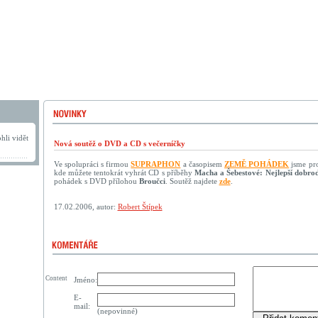
hli vidět
Nová soutěž o DVD a CD s večerníčky
Ve spolupráci s firmou
SUPRAPHON
a časopisem
ZEMĚ POHÁDEK
jsme pro 
kde můžete tentokrát vyhrát CD s příběhy
Macha a Šebestové: Nejlepší dobrod
pohádek s DVD přílohou
Broučci
. Soutěž najdete
zde
.
17.02.2006, autor:
Robert Štípek
Content
Jméno:
E-
mail:
(nepovinné)