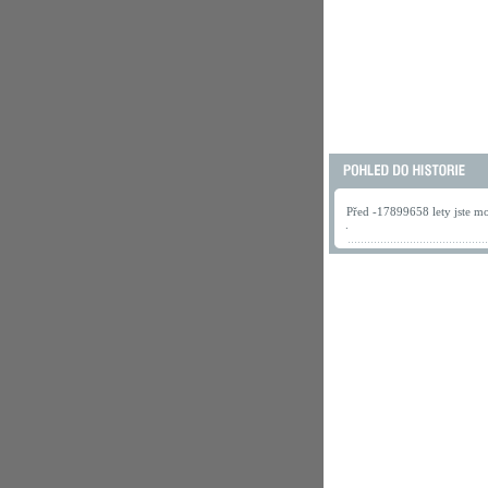
Před -17899658 lety jste mo
.