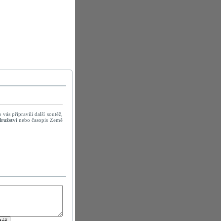
vás připravili další soutěž,
ružství
nebo časopis Země