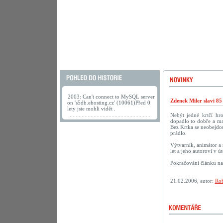
2003: Can't connect to MySQL server
Zdenek Miler slavi 85
on 's5db.ehosting.cz' (10061)Před 0
lety jste mohli vidět .
Nebýt jedné krtčí hr
dopadlo to dobře a ma
Bez Krtka se neobejdou
prádlo.
Výtvarník, animátor a 
let a jeho autorovi v 
Pokračování článku n
21.02.2006, autor:
Rob