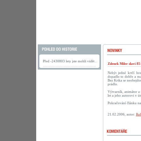
Před -2430803 lety jste mohli vidět .
Zdenek Miler slavi 85
Nebýt jedné krtčí hr
dopadlo to dobře a ma
Bez Krtka se neobejdou
prádlo.
Výtvarník, animátor a 
let a jeho autorovi v 
Pokračování článku n
21.02.2006, autor:
Rob