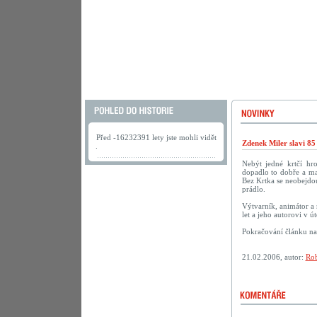
Před -16232391 lety jste mohli vidět
Zdenek Miler slavi 85
.
Nebýt jedné krtčí hr
dopadlo to dobře a ma
Bez Krtka se neobejdou
prádlo.
Výtvarník, animátor a 
let a jeho autorovi v 
Pokračování článku n
21.02.2006, autor:
Rob